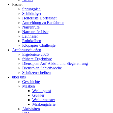
Fasnet
Sprungplan
Schildträger
Helferliste Dorffasnet
Anmeldung zu Busfahrten
Narrenrufe
Narrenrufe Liste
Leihhäser
Rohrkolben
Klopapier-Challenge
Armbrustschießen
Ergebnisse 2026
frühere Ergebnisse
Dienstplan Auf-Abbau und Siegerehrung
Dienstplan Schießwoche
Schützenscheiben
über uns
Geschichte
Masken
Weihergeist
Gugger
Weihermeister
Maskengalerie
Aktivitäten