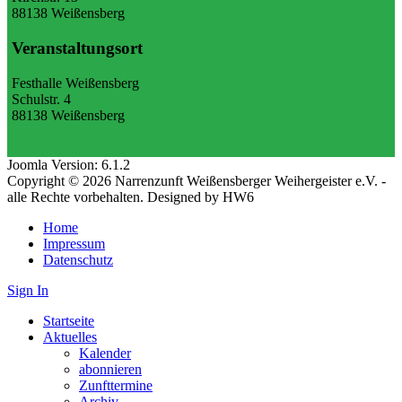
88138 Weißensberg
Veranstaltungsort
Festhalle Weißensberg
Schulstr. 4
88138 Weißensberg
Joomla Version: 6.1.2
Copyright © 2026 Narrenzunft Weißensberger Weihergeister e.V. -
alle Rechte vorbehalten. Designed by HW6
Home
Impressum
Datenschutz
Sign In
Startseite
Aktuelles
Kalender
abonnieren
Zunfttermine
Archiv