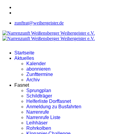
zunftrat@weihergeister.de
Startseite
Aktuelles
Kalender
abonnieren
Zunfttermine
Archiv
Fasnet
Sprungplan
Schildträger
Helferliste Dorffasnet
Anmeldung zu Busfahrten
Narrenrufe
Narrenrufe Liste
Leihhäser
Rohrkolben
Klopapier-Challenge