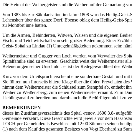
Die Heimat der Weihergeister sind die Weiher auf der Gemarkung von
Von 1383 bis zur Säkularisation im Jahre 1808 war das Heilig-Geist-S
Lehensherr über das ganze Dorf. Ebenso oblag dem Heilig-Geist-Spita
zu Montfort inne hatten.
Um die Armen, Behinderten, Witwen, Waisen und die eigenen Bedienste
Fisch- und Teichwirtschaft von sehr großer Bedeutung. Einer Erzählun
Geist- Spital zu Lindau (1) Unregelmäßigkeiten gekommen sein; näml
Weihermeister und Gugger von Loch werden vom Verwalter des Spitals 
Spitalfamilie sind zu erwarten. Geschickt weist der Weihermeister al
Beteuerungen seiner Unschuld - er ist der Redegewandtheit des Weiher
Kurz vor dem Urteilspruch erscheint eine sonderbare Gestalt und mit 
Sie führen nun Ihrerseits bittere Klage über die üblen Freveltaten des
nimmt dem Weihermeister die Schlüssel zum Stempfel ab, enthebt ihn
Weiher zu Weißensberg, zum neuen Weihermeister ernannt. Zum Dank
Lieblingsmahl zu bereiten und darob auch die Bedürftigen nicht zu ve
BEMERKUNGEN
dieses im Zustiftungsverzeichnis des Spital -renov. 1600 3,8- aufgef
Gemeinde verzehrt. Diese Geschichte wird jeweils vor dem Häsabstaub
LOCH per Gemeinderats Beschluss mit 12:00 Stimmen seinen he
(1) nach dem Kauf des gesamten Besitzes von Vogt Eberhard zu Sumera