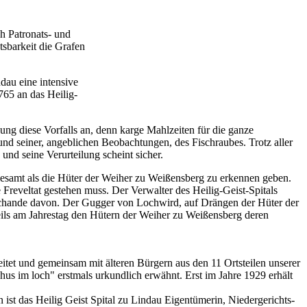
ch Patronats- und
tsbarkeit die Grafen
dau eine intensive
765 an das Heilig-
ng diese Vorfalls an, denn karge Mahlzeiten für die ganze
und seiner, angeblichen Beobachtungen, des Fischraubes. Trotz aller
nd seine Verurteilung scheint sicher.
allesamt als die Hüter der Weiher zu Weißensberg zu erkennen geben.
e Freveltat gestehen muss. Der Verwalter des Heilig-Geist-Spitals
 Schande davon. Der Gugger von Lochwird, auf Drängen der Hüter der
ls am Jahrestag den Hütern der Weiher zu Weißensberg deren
itet und gemeinsam mit älteren Bürgern aus den 11 Ortsteilen unserer
us im loch" erstmals urkundlich erwähnt. Erst im Jahre 1929 erhält
st das Heilig Geist Spital zu Lindau Eigentümerin, Niedergerichts-