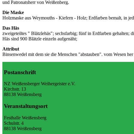
und Patronatsherr von Weißenberg.
Die Maske
Holzmaske aus Weymouths - Kiefern - Holz; Erdfarben bemalt, in jed
Das Häs
zweigeteiltes " Blätzlehäs"; sechsfarbig; fünf in Erdfarben gehalten;
Häs sind 900 Blätzle einzeln aufgenäht;
Attribut
Binsenwedel mit dem sie die Menschen "abstauben". vom Wesen her sin
Postanschrift
NZ Weißensberger Weihergeister e.V.
Kirchstr. 13
88138 Weißensberg
Veranstaltungsort
Festhalle Weißensberg
Schulstr. 4
88138 Weißensberg