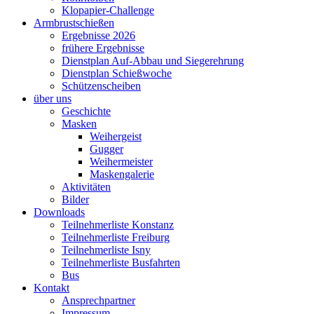
Klopapier-Challenge
Armbrustschießen
Ergebnisse 2026
frühere Ergebnisse
Dienstplan Auf-Abbau und Siegerehrung
Dienstplan Schießwoche
Schützenscheiben
über uns
Geschichte
Masken
Weihergeist
Gugger
Weihermeister
Maskengalerie
Aktivitäten
Bilder
Downloads
Teilnehmerliste Konstanz
Teilnehmerliste Freiburg
Teilnehmerliste Isny
Teilnehmerliste Busfahrten
Bus
Kontakt
Ansprechpartner
Impressum