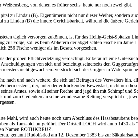
 Weißensberg, von denen es früher sechs, heute nur noch zwei gibt.
pital zu Lindau (B), Eigentümerin nicht nur dieser Weiher, sondern au
l zu Lindau (B) die innere Gerichtsbarkeit, während die äußere Gerich
ten täglich versorgen zukönnen, ist für das Heilig-Geist-Spitalzu Lin
g zur Folge, soll es beim Abliefern der abgefischten Fische im Jahre 1
ich 256 Fische weniger als im Besatz vorgesehen.
der groben Pflichtverletzung verdächtigt. Er beraumt eine Untersuchu
le Anschuldigungen von sich und bezichtigt seinerseits den Guggeraufgr
meisters nicht gewachsen- verstrickt sich der Gugger in Widersprüche u
ihr, nach und nach weitere, die sich auf Befragen des Verwalters hin, 
 Weihermeisters , der, unter der erdrückenden Beweislast, nicht nur dies
 seines Amtes, sowie all seiner Rechte und jagd ihn mit Schimpf und
 und zum Gedenken an seine wundersame Rettung verspricht er, jewei
rgessen.
ührte Mahl, wird auch heute noch zum Abschluss des Häsabstaubens bere
en als Tanzspiel aufgeführt. Der Ortsteil LOCH wird anno 1430 als "h
utigen Namen ROTHKREUZ.
u, genannt Rudolfsried am 12. Dezember 1383 bis zur Säkularisation i