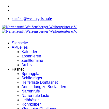
zunftrat@weihergeister.de
Startseite
Aktuelles
Kalender
abonnieren
Zunfttermine
Archiv
Fasnet
Sprungplan
Schildträger
Helferliste Dorffasnet
Anmeldung zu Busfahrten
Narrenrufe
Narrenrufe Liste
Leihhäser
Rohrkolben
Klopapier-Challenge