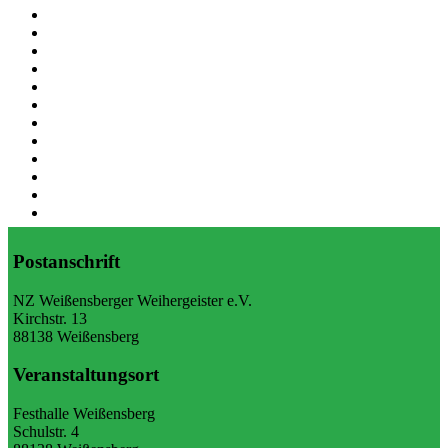
Postanschrift
NZ Weißensberger Weihergeister e.V.
Kirchstr. 13
88138 Weißensberg
Veranstaltungsort
Festhalle Weißensberg
Schulstr. 4