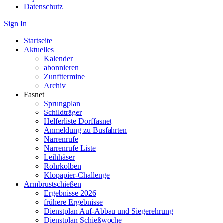
Datenschutz
Sign In
Startseite
Aktuelles
Kalender
abonnieren
Zunfttermine
Archiv
Fasnet
Sprungplan
Schildträger
Helferliste Dorffasnet
Anmeldung zu Busfahrten
Narrenrufe
Narrenrufe Liste
Leihhäser
Rohrkolben
Klopapier-Challenge
Armbrustschießen
Ergebnisse 2026
frühere Ergebnisse
Dienstplan Auf-Abbau und Siegerehrung
Dienstplan Schießwoche