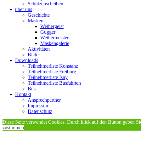
Schützenscheiben
über uns
Geschichte
Masken
Weihergeist
Gugger
Weihermeister
Maskengalerie
Aktivitäten
Bilder
Downloads
Teilnehmerliste Konstanz
Teilnehmerliste Freiburg
Teilnehmerliste Isny
Teilnehmerliste Busfahrten
Bus
Kontakt
Ansprechpartner
Impressum
Datenschutz
Diese Seite verwendet Cookies. Durch klick auf den Button geben 
zustimmen