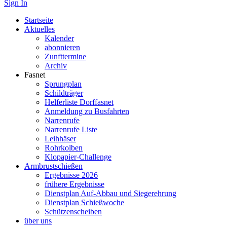
Sign In
Startseite
Aktuelles
Kalender
abonnieren
Zunfttermine
Archiv
Fasnet
Sprungplan
Schildträger
Helferliste Dorffasnet
Anmeldung zu Busfahrten
Narrenrufe
Narrenrufe Liste
Leihhäser
Rohrkolben
Klopapier-Challenge
Armbrustschießen
Ergebnisse 2026
frühere Ergebnisse
Dienstplan Auf-Abbau und Siegerehrung
Dienstplan Schießwoche
Schützenscheiben
über uns