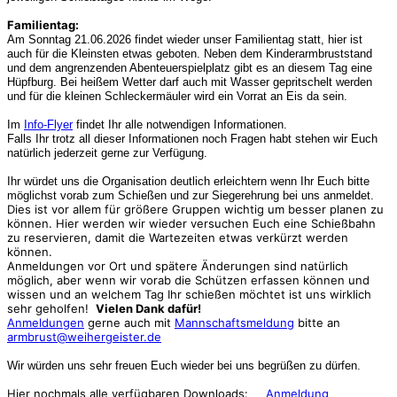
Familientag:
Am Sonntag 21.06.2026 findet wieder unser Familientag statt, hier ist
auch für die Kleinsten etwas geboten. Neben dem K
inderarmbruststand
und dem
angrenzenden Abenteuerspielplatz gibt es an diesem Tag
eine
Hüpfburg. Bei heißem
Wetter darf auch mit Wasser gepritschelt werden
und für die kleinen
Schleckermäuler wird ein Vorrat an Eis da sein.
Im
Info-Flyer
findet Ihr alle notwendigen Informationen.
Falls Ihr trotz all dieser Informationen noch Fragen habt stehen wir Euch
natürlich jederzeit gerne zur Verfügung.
Ihr würdet uns die Organisation deutlich erleichtern wenn Ihr Euch bitte
möglichst vorab zum Schießen und zur Siegerehrung bei uns anmeldet.
Dies ist vor allem für größere Gruppen wichtig um besser planen zu
können. Hier werden wir wieder versuchen Euch eine Schießbahn
zu reservieren, damit die Wartezeiten etwas verkürzt werden
können.
Anmeldungen vor Ort und spätere Änderungen sind natürlich
möglich, aber wenn wir vorab die Schützen erfassen können und
wissen und an welchem Tag Ihr schießen möchtet ist uns wirklich
sehr geholfen!
Vielen Dank dafür!
Anmeldungen
gerne auch mit
Mannschaftsmeldung
bitte an
armbrust@weihergeister.de
Wir würden uns sehr freuen Euch wieder bei uns begrüßen zu dürfen.
Hier nochmals alle verfügbaren Downloads:
Anmeldung