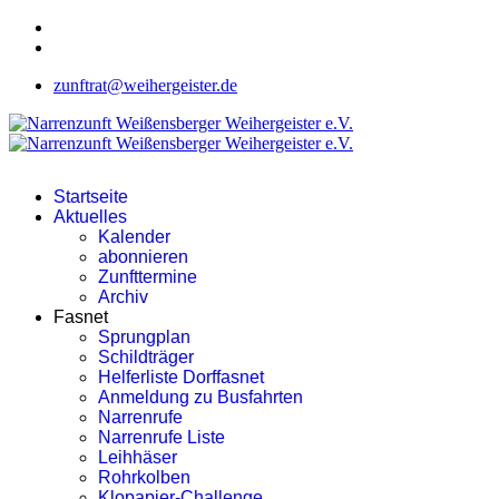
zunftrat@weihergeister.de
Startseite
Aktuelles
Kalender
abonnieren
Zunfttermine
Archiv
Fasnet
Sprungplan
Schildträger
Helferliste Dorffasnet
Anmeldung zu Busfahrten
Narrenrufe
Narrenrufe Liste
Leihhäser
Rohrkolben
Klopapier-Challenge