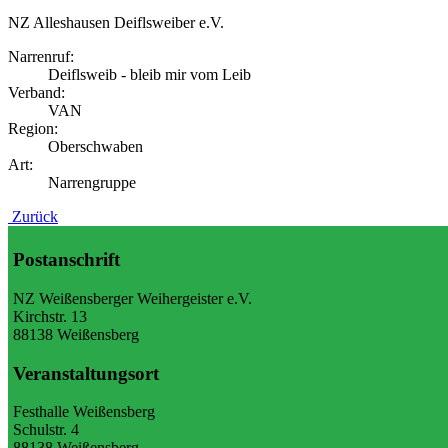
NZ Alleshausen Deiflsweiber e.V.
Narrenruf:
Deiflsweib - bleib mir vom Leib
Verband:
VAN
Region:
Oberschwaben
Art:
Narrengruppe
Zurück
Postanschrift
NZ Weißensberger Weihergeister e.V.
Kirchstr. 13
88138 Weißensberg
Veranstaltungsort
Festhalle Weißensberg
Schulstr. 4
88138 Weißensberg