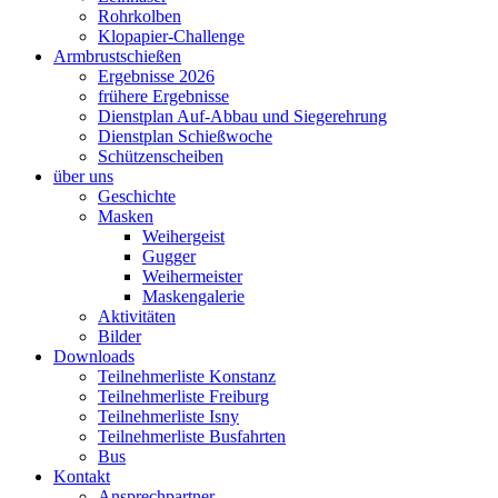
Rohrkolben
Klopapier-Challenge
Armbrustschießen
Ergebnisse 2026
frühere Ergebnisse
Dienstplan Auf-Abbau und Siegerehrung
Dienstplan Schießwoche
Schützenscheiben
über uns
Geschichte
Masken
Weihergeist
Gugger
Weihermeister
Maskengalerie
Aktivitäten
Bilder
Downloads
Teilnehmerliste Konstanz
Teilnehmerliste Freiburg
Teilnehmerliste Isny
Teilnehmerliste Busfahrten
Bus
Kontakt
Ansprechpartner