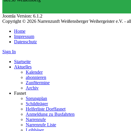
Joomla Version: 6.1.2
Copyright © 2026 Narrenzunft Weißensberger Weihergeister e.V. - a
Home
Impressum
Datenschutz
Sign In
Startseite
Aktuelles
Kalender
abonnieren
Zunfttermine
Archiv
Fasnet
Sprungplan
Schildträger
Helferliste Dorffasnet
Anmeldung zu Busfahrten
Narrenrufe
Narrenrufe Liste
Leihhäser