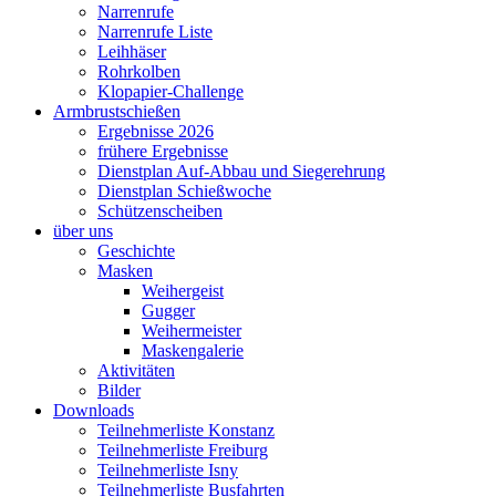
Narrenrufe
Narrenrufe Liste
Leihhäser
Rohrkolben
Klopapier-Challenge
Armbrustschießen
Ergebnisse 2026
frühere Ergebnisse
Dienstplan Auf-Abbau und Siegerehrung
Dienstplan Schießwoche
Schützenscheiben
über uns
Geschichte
Masken
Weihergeist
Gugger
Weihermeister
Maskengalerie
Aktivitäten
Bilder
Downloads
Teilnehmerliste Konstanz
Teilnehmerliste Freiburg
Teilnehmerliste Isny
Teilnehmerliste Busfahrten