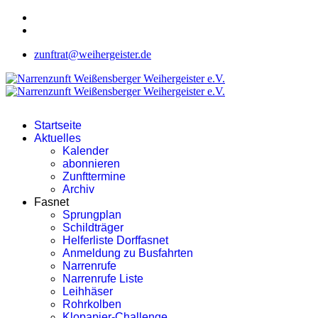
zunftrat@weihergeister.de
Startseite
Aktuelles
Kalender
abonnieren
Zunfttermine
Archiv
Fasnet
Sprungplan
Schildträger
Helferliste Dorffasnet
Anmeldung zu Busfahrten
Narrenrufe
Narrenrufe Liste
Leihhäser
Rohrkolben
Klopapier-Challenge