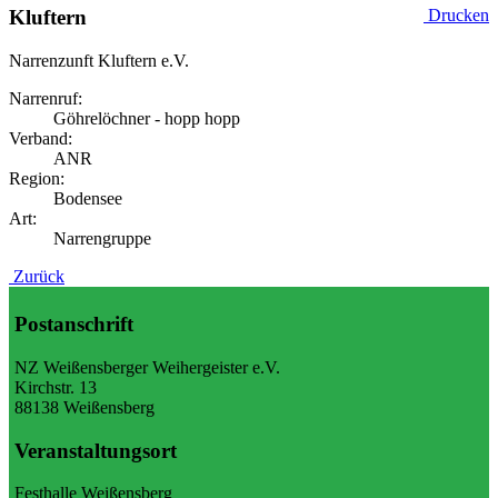
Kluftern
Drucken
Narrenzunft Kluftern e.V.
Narrenruf:
Göhrelöchner - hopp hopp
Verband:
ANR
Region:
Bodensee
Art:
Narrengruppe
Zurück
Postanschrift
NZ Weißensberger Weihergeister e.V.
Kirchstr. 13
88138 Weißensberg
Veranstaltungsort
Festhalle Weißensberg