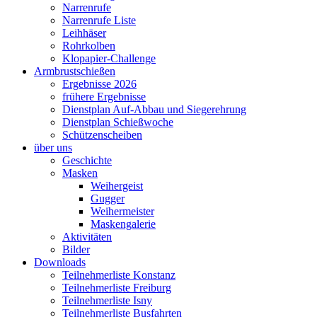
Narrenrufe
Narrenrufe Liste
Leihhäser
Rohrkolben
Klopapier-Challenge
Armbrustschießen
Ergebnisse 2026
frühere Ergebnisse
Dienstplan Auf-Abbau und Siegerehrung
Dienstplan Schießwoche
Schützenscheiben
über uns
Geschichte
Masken
Weihergeist
Gugger
Weihermeister
Maskengalerie
Aktivitäten
Bilder
Downloads
Teilnehmerliste Konstanz
Teilnehmerliste Freiburg
Teilnehmerliste Isny
Teilnehmerliste Busfahrten