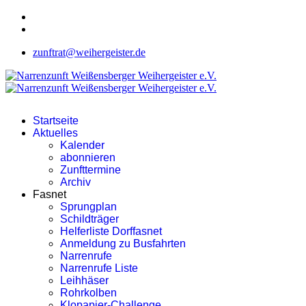
zunftrat@weihergeister.de
Startseite
Aktuelles
Kalender
abonnieren
Zunfttermine
Archiv
Fasnet
Sprungplan
Schildträger
Helferliste Dorffasnet
Anmeldung zu Busfahrten
Narrenrufe
Narrenrufe Liste
Leihhäser
Rohrkolben
Klopapier-Challenge