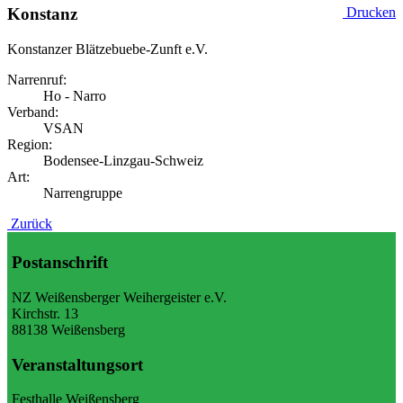
Konstanz
Drucken
Konstanzer Blätzebuebe-Zunft e.V.
Narrenruf:
Ho - Narro
Verband:
VSAN
Region:
Bodensee-Linzgau-Schweiz
Art:
Narrengruppe
Zurück
Postanschrift
NZ Weißensberger Weihergeister e.V.
Kirchstr. 13
88138 Weißensberg
Veranstaltungsort
Festhalle Weißensberg