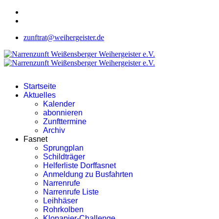
zunftrat@weihergeister.de
Startseite
Aktuelles
Kalender
abonnieren
Zunfttermine
Archiv
Fasnet
Sprungplan
Schildträger
Helferliste Dorffasnet
Anmeldung zu Busfahrten
Narrenrufe
Narrenrufe Liste
Leihhäser
Rohrkolben
Klopapier-Challenge