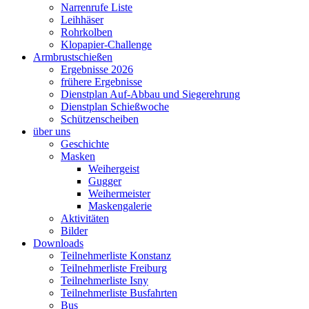
Narrenrufe Liste
Leihhäser
Rohrkolben
Klopapier-Challenge
Armbrustschießen
Ergebnisse 2026
frühere Ergebnisse
Dienstplan Auf-Abbau und Siegerehrung
Dienstplan Schießwoche
Schützenscheiben
über uns
Geschichte
Masken
Weihergeist
Gugger
Weihermeister
Maskengalerie
Aktivitäten
Bilder
Downloads
Teilnehmerliste Konstanz
Teilnehmerliste Freiburg
Teilnehmerliste Isny
Teilnehmerliste Busfahrten
Bus