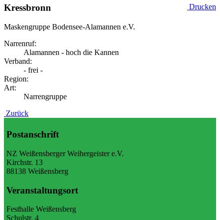
Kressbronn
Drucken
Maskengruppe Bodensee-Alamannen e.V.
Narrenruf:
Alamannen - hoch die Kannen
Verband:
- frei -
Region:
Art:
Narrengruppe
Zurück
Postanschrift
NZ Weißensberger Weihergeister e.V.
Kirchstr. 13
88138 Weißensberg
Veranstaltungsort
Festhalle Weißensberg
Schulstr. 4