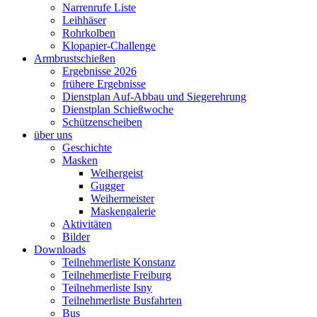
Narrenrufe Liste
Leihhäser
Rohrkolben
Klopapier-Challenge
Armbrustschießen
Ergebnisse 2026
frühere Ergebnisse
Dienstplan Auf-Abbau und Siegerehrung
Dienstplan Schießwoche
Schützenscheiben
über uns
Geschichte
Masken
Weihergeist
Gugger
Weihermeister
Maskengalerie
Aktivitäten
Bilder
Downloads
Teilnehmerliste Konstanz
Teilnehmerliste Freiburg
Teilnehmerliste Isny
Teilnehmerliste Busfahrten
Bus