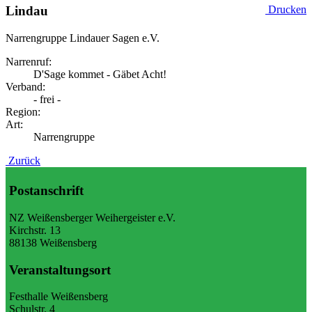
Lindau
Drucken
Narrengruppe Lindauer Sagen e.V.
Narrenruf:
D'Sage kommet - Gäbet Acht!
Verband:
- frei -
Region:
Art:
Narrengruppe
Zurück
Postanschrift
NZ Weißensberger Weihergeister e.V.
Kirchstr. 13
88138 Weißensberg
Veranstaltungsort
Festhalle Weißensberg
Schulstr. 4