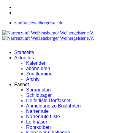
zunftrat@weihergeister.de
Startseite
Aktuelles
Kalender
abonnieren
Zunfttermine
Archiv
Fasnet
Sprungplan
Schildträger
Helferliste Dorffasnet
Anmeldung zu Busfahrten
Narrenrufe
Narrenrufe Liste
Leihhäser
Rohrkolben
Klopapier-Challenge