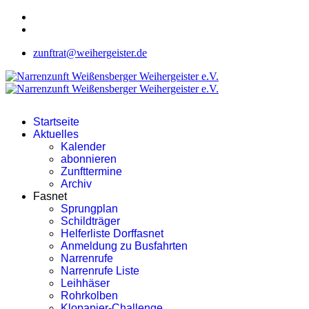
zunftrat@weihergeister.de
Startseite
Aktuelles
Kalender
abonnieren
Zunfttermine
Archiv
Fasnet
Sprungplan
Schildträger
Helferliste Dorffasnet
Anmeldung zu Busfahrten
Narrenrufe
Narrenrufe Liste
Leihhäser
Rohrkolben
Klopapier-Challenge