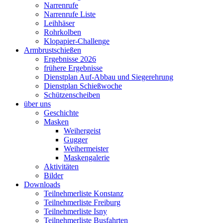
Narrenrufe
Narrenrufe Liste
Leihhäser
Rohrkolben
Klopapier-Challenge
Armbrustschießen
Ergebnisse 2026
frühere Ergebnisse
Dienstplan Auf-Abbau und Siegerehrung
Dienstplan Schießwoche
Schützenscheiben
über uns
Geschichte
Masken
Weihergeist
Gugger
Weihermeister
Maskengalerie
Aktivitäten
Bilder
Downloads
Teilnehmerliste Konstanz
Teilnehmerliste Freiburg
Teilnehmerliste Isny
Teilnehmerliste Busfahrten