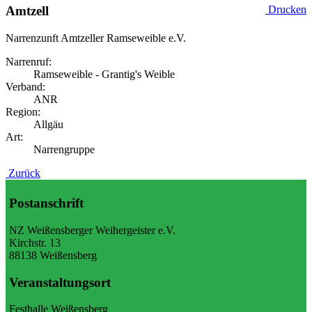
Amtzell
Drucken
Narrenzunft Amtzeller Ramseweible e.V.
Narrenruf:
Ramseweible - Grantig's Weible
Verband:
ANR
Region:
Allgäu
Art:
Narrengruppe
Zurück
Postanschrift
NZ Weißensberger Weihergeister e.V.
Kirchstr. 13
88138 Weißensberg
Veranstaltungsort
Festhalle Weißensberg