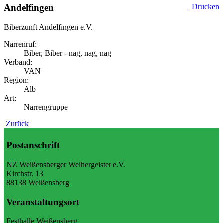
Andelfingen
Drucken
Biberzunft Andelfingen e.V.
Narrenruf:
Biber, Biber - nag, nag, nag
Verband:
VAN
Region:
Alb
Art:
Narrengruppe
Zurück
Postanschrift
NZ Weißensberger Weihergeister e.V.
Kirchstr. 13
88138 Weißensberg
Veranstaltungsort
Festhalle Weißensberg