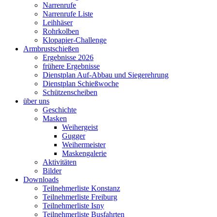
Narrenrufe
Narrenrufe Liste
Leihhäser
Rohrkolben
Klopapier-Challenge
Armbrustschießen
Ergebnisse 2026
frühere Ergebnisse
Dienstplan Auf-Abbau und Siegerehrung
Dienstplan Schießwoche
Schützenscheiben
über uns
Geschichte
Masken
Weihergeist
Gugger
Weihermeister
Maskengalerie
Aktivitäten
Bilder
Downloads
Teilnehmerliste Konstanz
Teilnehmerliste Freiburg
Teilnehmerliste Isny
Teilnehmerliste Busfahrten