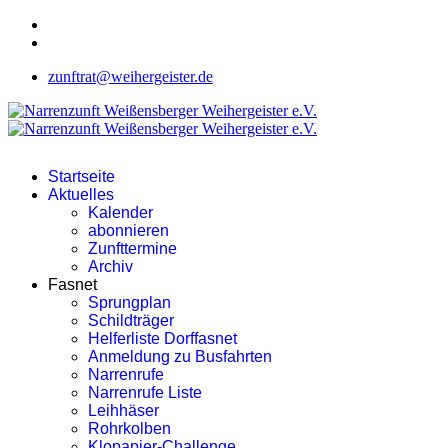
zunftrat@weihergeister.de
Startseite
Aktuelles
Kalender
abonnieren
Zunfttermine
Archiv
Fasnet
Sprungplan
Schildträger
Helferliste Dorffasnet
Anmeldung zu Busfahrten
Narrenrufe
Narrenrufe Liste
Leihhäser
Rohrkolben
Klopapier-Challenge