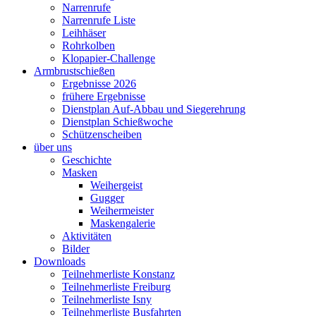
Narrenrufe
Narrenrufe Liste
Leihhäser
Rohrkolben
Klopapier-Challenge
Armbrustschießen
Ergebnisse 2026
frühere Ergebnisse
Dienstplan Auf-Abbau und Siegerehrung
Dienstplan Schießwoche
Schützenscheiben
über uns
Geschichte
Masken
Weihergeist
Gugger
Weihermeister
Maskengalerie
Aktivitäten
Bilder
Downloads
Teilnehmerliste Konstanz
Teilnehmerliste Freiburg
Teilnehmerliste Isny
Teilnehmerliste Busfahrten