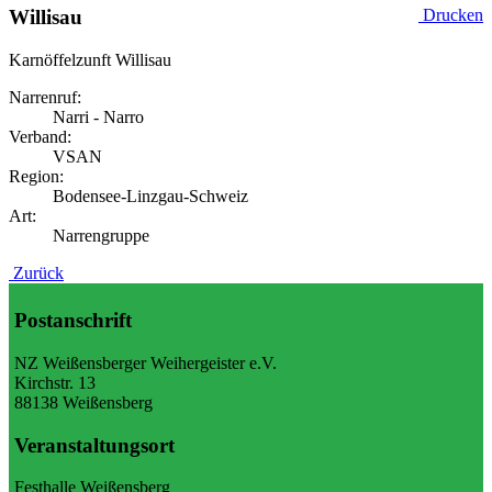
Willisau
Drucken
Karnöffelzunft Willisau
Narrenruf:
Narri - Narro
Verband:
VSAN
Region:
Bodensee-Linzgau-Schweiz
Art:
Narrengruppe
Zurück
Postanschrift
NZ Weißensberger Weihergeister e.V.
Kirchstr. 13
88138 Weißensberg
Veranstaltungsort
Festhalle Weißensberg