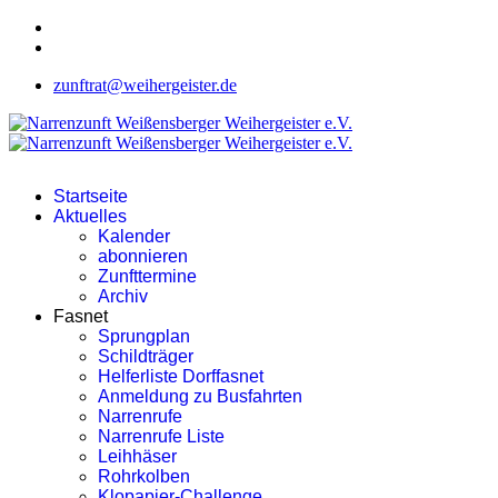
zunftrat@weihergeister.de
Startseite
Aktuelles
Kalender
abonnieren
Zunfttermine
Archiv
Fasnet
Sprungplan
Schildträger
Helferliste Dorffasnet
Anmeldung zu Busfahrten
Narrenrufe
Narrenrufe Liste
Leihhäser
Rohrkolben
Klopapier-Challenge