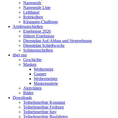
Narrenrufe
Narrenrufe Liste
Leihhäser
Rohrkolben
Klopapier-Challenge
Armbrustschießen
Ergebnisse 2026
frühere Ergebnisse
Dienstplan Auf-Abbau und Siegerehrung
Dienstplan Schießwoche
Schützenscheiben
über uns
Geschichte
Masken
Weihergeist
Gugger
Weihermeister
Maskengalerie
Aktivitäten
Bilder
Downloads
Teilnehmerliste Konstanz
Teilnehmerliste Freiburg
Teilnehmerliste Isny
Teilnehmerliste Busfahrten