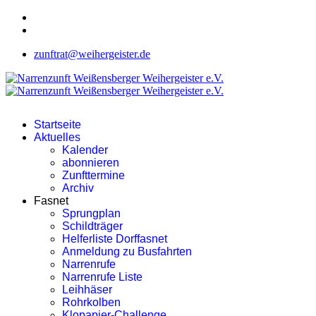
zunftrat@weihergeister.de
Startseite
Aktuelles
Kalender
abonnieren
Zunfttermine
Archiv
Fasnet
Sprungplan
Schildträger
Helferliste Dorffasnet
Anmeldung zu Busfahrten
Narrenrufe
Narrenrufe Liste
Leihhäser
Rohrkolben
Klopapier-Challenge