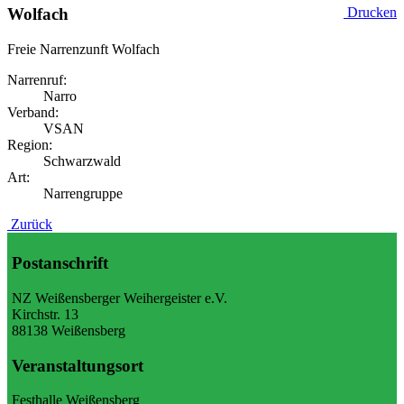
Wolfach
Drucken
Freie Narrenzunft Wolfach
Narrenruf:
Narro
Verband:
VSAN
Region:
Schwarzwald
Art:
Narrengruppe
Zurück
Postanschrift
NZ Weißensberger Weihergeister e.V.
Kirchstr. 13
88138 Weißensberg
Veranstaltungsort
Festhalle Weißensberg