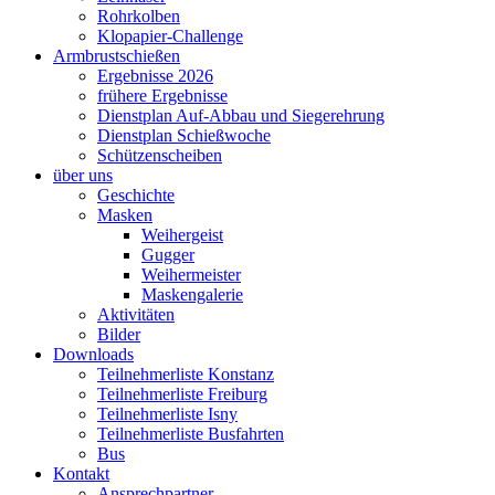
Rohrkolben
Klopapier-Challenge
Armbrustschießen
Ergebnisse 2026
frühere Ergebnisse
Dienstplan Auf-Abbau und Siegerehrung
Dienstplan Schießwoche
Schützenscheiben
über uns
Geschichte
Masken
Weihergeist
Gugger
Weihermeister
Maskengalerie
Aktivitäten
Bilder
Downloads
Teilnehmerliste Konstanz
Teilnehmerliste Freiburg
Teilnehmerliste Isny
Teilnehmerliste Busfahrten
Bus
Kontakt
Ansprechpartner