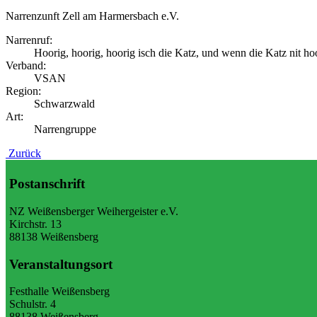
Narrenzunft Zell am Harmersbach e.V.
Narrenruf:
Hoorig, hoorig, hoorig isch die Katz, und wenn die Katz nit hoo
Verband:
VSAN
Region:
Schwarzwald
Art:
Narrengruppe
Zurück
Postanschrift
NZ Weißensberger Weihergeister e.V.
Kirchstr. 13
88138 Weißensberg
Veranstaltungsort
Festhalle Weißensberg
Schulstr. 4
88138 Weißensberg