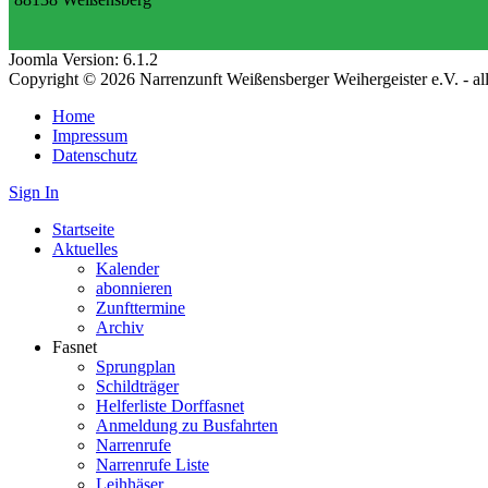
Joomla Version: 6.1.2
Copyright © 2026 Narrenzunft Weißensberger Weihergeister e.V. - a
Home
Impressum
Datenschutz
Sign In
Startseite
Aktuelles
Kalender
abonnieren
Zunfttermine
Archiv
Fasnet
Sprungplan
Schildträger
Helferliste Dorffasnet
Anmeldung zu Busfahrten
Narrenrufe
Narrenrufe Liste
Leihhäser