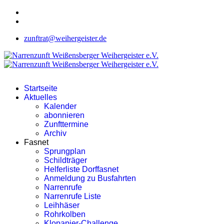
zunftrat@weihergeister.de
Startseite
Aktuelles
Kalender
abonnieren
Zunfttermine
Archiv
Fasnet
Sprungplan
Schildträger
Helferliste Dorffasnet
Anmeldung zu Busfahrten
Narrenrufe
Narrenrufe Liste
Leihhäser
Rohrkolben
Klopapier-Challenge