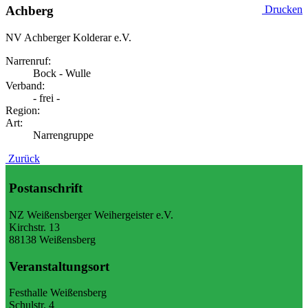
Achberg
Drucken
NV Achberger Kolderar e.V.
Narrenruf:
Bock - Wulle
Verband:
- frei -
Region:
Art:
Narrengruppe
Zurück
Postanschrift
NZ Weißensberger Weihergeister e.V.
Kirchstr. 13
88138 Weißensberg
Veranstaltungsort
Festhalle Weißensberg
Schulstr. 4