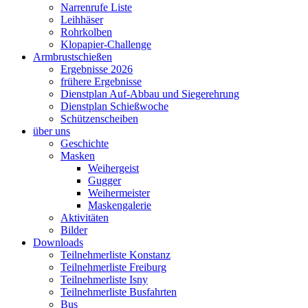
Narrenrufe Liste
Leihhäser
Rohrkolben
Klopapier-Challenge
Armbrustschießen
Ergebnisse 2026
frühere Ergebnisse
Dienstplan Auf-Abbau und Siegerehrung
Dienstplan Schießwoche
Schützenscheiben
über uns
Geschichte
Masken
Weihergeist
Gugger
Weihermeister
Maskengalerie
Aktivitäten
Bilder
Downloads
Teilnehmerliste Konstanz
Teilnehmerliste Freiburg
Teilnehmerliste Isny
Teilnehmerliste Busfahrten
Bus