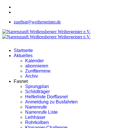
zunftrat@weihergeister.de
Startseite
Aktuelles
Kalender
abonnieren
Zunfttermine
Archiv
Fasnet
Sprungplan
Schildträger
Helferliste Dorffasnet
Anmeldung zu Busfahrten
Narrenrufe
Narrenrufe Liste
Leihhäser
Rohrkolben
Klopapier-Challenge