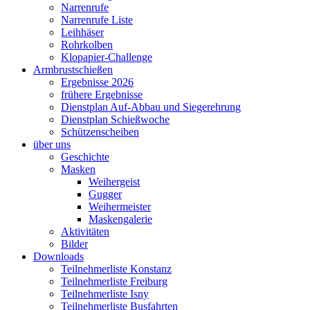
Narrenrufe
Narrenrufe Liste
Leihhäser
Rohrkolben
Klopapier-Challenge
Armbrustschießen
Ergebnisse 2026
frühere Ergebnisse
Dienstplan Auf-Abbau und Siegerehrung
Dienstplan Schießwoche
Schützenscheiben
über uns
Geschichte
Masken
Weihergeist
Gugger
Weihermeister
Maskengalerie
Aktivitäten
Bilder
Downloads
Teilnehmerliste Konstanz
Teilnehmerliste Freiburg
Teilnehmerliste Isny
Teilnehmerliste Busfahrten