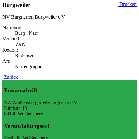
Burgweiler
Drucken
NV Burgnarren Burgweiler e.V.
Narrenruf:
Burg - Narr
Verband:
VAN
Region:
Bodensee
Art:
Narrengruppe
Zurück
Postanschrift
NZ Weißensberger Weihergeister e.V.
Kirchstr. 13
88138 Weißensberg
Veranstaltungsort
Festhalle Weißensberg