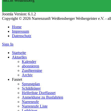
88138 Weißensberg
Joomla Version: 6.1.2
Copyright © 2026 Narrenzunft Weißensberger Weihergeister e.V. - a
Home
Impressum
Datenschutz
Sign In
Startseite
Aktuelles
Kalender
abonnieren
Zunfttermine
Archiv
Fasnet
Sprungplan
Schildträger
Helferliste Dorffasnet
Anmeldung zu Busfahrten
Narrenrufe
Narrenrufe Liste
Leihhäser