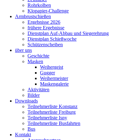
Rohrkolben
Klopapier-Challenge
Armbrustschießen
Ergebnisse 2026
frühere Ergebnisse
Dienstplan Auf-Abbau und Siegerehrung
Dienstplan Schießwoche
Schützenscheiben
über uns
Geschichte
Masken
Weihergeist
Gugger
Weihermeister
Maskengalerie
Aktivitäten
Bilder
Downloads
Teilnehmerliste Konstanz
Teilnehmerliste Freiburg
Teilnehmerliste Isny
Teilnehmerliste Busfahrten
Bus
Kontakt