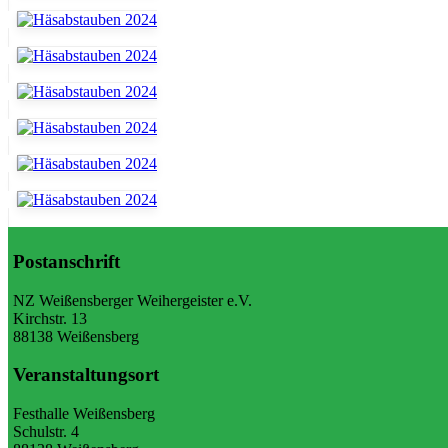
Postanschrift
NZ Weißensberger Weihergeister e.V.
Kirchstr. 13
88138 Weißensberg
Veranstaltungsort
Festhalle Weißensberg
Schulstr. 4