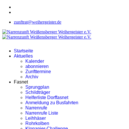
zunftrat@weihergeister.de
Startseite
Aktuelles
Kalender
abonnieren
Zunfttermine
Archiv
Fasnet
Sprungplan
Schildträger
Helferliste Dorffasnet
Anmeldung zu Busfahrten
Narrenrufe
Narrenrufe Liste
Leihhäser
Rohrkolben
Klopapier-Challenge