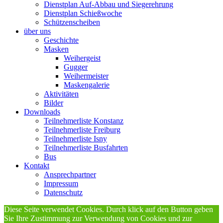
Dienstplan Auf-Abbau und Siegerehrung
Dienstplan Schießwoche
Schützenscheiben
über uns
Geschichte
Masken
Weihergeist
Gugger
Weihermeister
Maskengalerie
Aktivitäten
Bilder
Downloads
Teilnehmerliste Konstanz
Teilnehmerliste Freiburg
Teilnehmerliste Isny
Teilnehmerliste Busfahrten
Bus
Kontakt
Ansprechpartner
Impressum
Datenschutz
Diese Seite verwendet Cookies. Durch klick auf den Button geben
Sie Ihre Zustimmung zur Verwendung von Cookies und zur