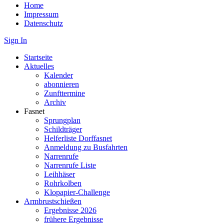
Home
Impressum
Datenschutz
Sign In
Startseite
Aktuelles
Kalender
abonnieren
Zunfttermine
Archiv
Fasnet
Sprungplan
Schildträger
Helferliste Dorffasnet
Anmeldung zu Busfahrten
Narrenrufe
Narrenrufe Liste
Leihhäser
Rohrkolben
Klopapier-Challenge
Armbrustschießen
Ergebnisse 2026
frühere Ergebnisse