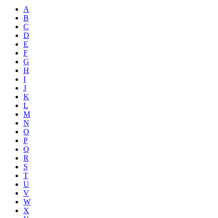
A
B
C
D
E
F
G
H
I
J
K
L
M
N
O
P
Q
R
S
T
U
V
W
X