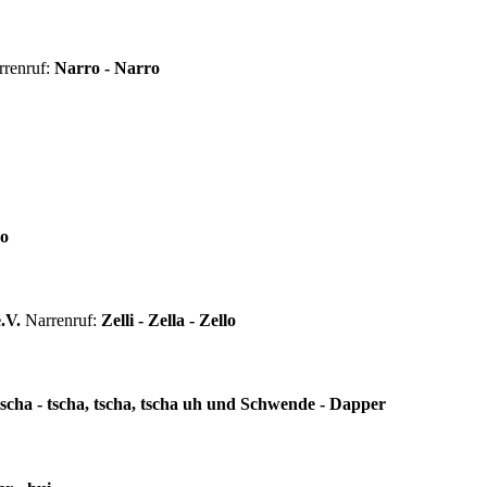
renruf:
Narro - Narro
no
.V.
Narrenruf:
Zelli - Zella - Zello
itscha - tscha, tscha, tscha uh und Schwende - Dapper