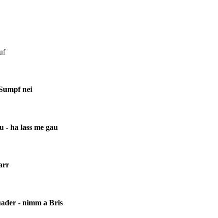
f
 Sumpf nei
u - ha lass me gau
arr
ader - nimm a Bris