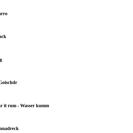
arro
ack
ag
Goischdr
r it rum - Wasser kumm
ennadreck