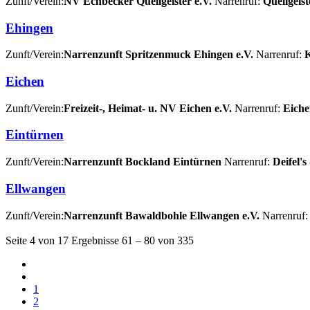
Zunft/Verein:
NV Echbecker Quellgeister e.V.
Narrenruf:
Quellgeist
Ehingen
Zunft/Verein:
Narrenzunft Spritzenmuck Ehingen e.V.
Narrenruf:
K
Eichen
Zunft/Verein:
Freizeit-, Heimat- u. NV Eichen e.V.
Narrenruf:
Eiche
Eintürnen
Zunft/Verein:
Narrenzunft Bockland Eintürnen
Narrenruf:
Deifel's
Ellwangen
Zunft/Verein:
Narrenzunft Bawaldbohle Ellwangen e.V.
Narrenruf:
Seite 4 von 17 Ergebnisse 61 – 80 von 335
1
2