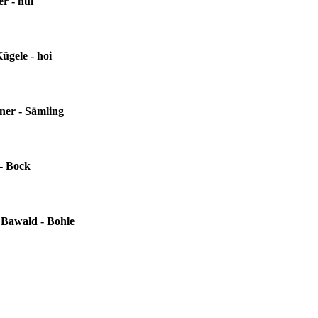
er - hui
ügele - hoi
ner - Sämling
 - Bock
Bawald - Bohle