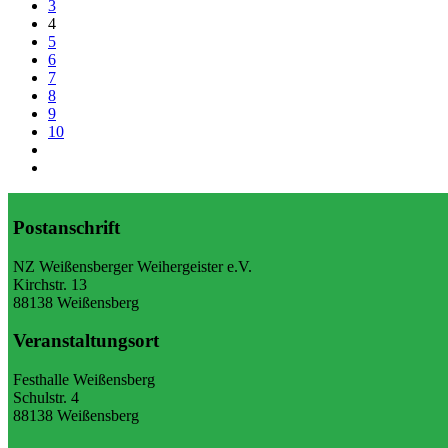
3
4
5
6
7
8
9
10
Postanschrift
NZ Weißensberger Weihergeister e.V.
Kirchstr. 13
88138 Weißensberg
Veranstaltungsort
Festhalle Weißensberg
Schulstr. 4
88138 Weißensberg