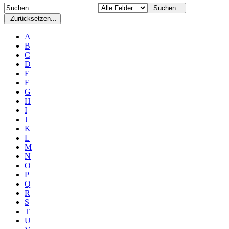
Suchen...
Zurücksetzen...
A
B
C
D
E
F
G
H
I
J
K
L
M
N
O
P
Q
R
S
T
U