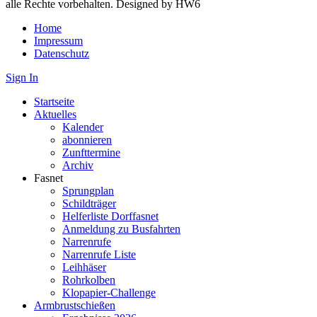
alle Rechte vorbehalten. Designed by HW6
Home
Impressum
Datenschutz
Sign In
Startseite
Aktuelles
Kalender
abonnieren
Zunfttermine
Archiv
Fasnet
Sprungplan
Schildträger
Helferliste Dorffasnet
Anmeldung zu Busfahrten
Narrenrufe
Narrenrufe Liste
Leihhäser
Rohrkolben
Klopapier-Challenge
Armbrustschießen