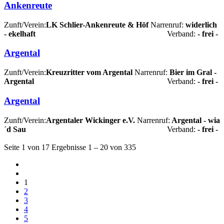
Ankenreute
Zunft/Verein:
LK Schlier-Ankenreute & Höf
Narrenruf:
widerlich
- ekelhaft
Verband:
- frei -
Argental
Zunft/Verein:
Kreuzritter vom Argental
Narrenruf:
Bier im Gral -
Argental
Verband:
- frei -
Argental
Zunft/Verein:
Argentaler Wickinger e.V.
Narrenruf:
Argental - wia
´d Sau
Verband:
- frei -
Seite 1 von 17 Ergebnisse 1 – 20 von 335
1
2
3
4
5