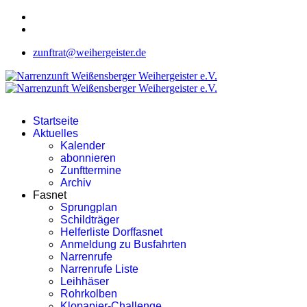
zunftrat@weihergeister.de
Startseite
Aktuelles
Kalender
abonnieren
Zunfttermine
Archiv
Fasnet
Sprungplan
Schildträger
Helferliste Dorffasnet
Anmeldung zu Busfahrten
Narrenrufe
Narrenrufe Liste
Leihhäser
Rohrkolben
Klopapier-Challenge