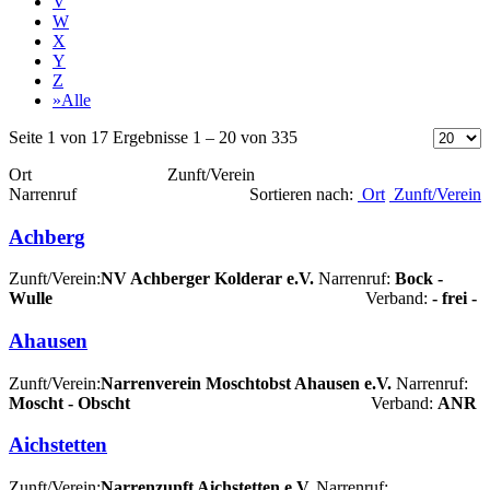
V
W
X
Y
Z
»Alle
Seite 1 von 17 Ergebnisse 1 – 20 von 335
Ort Zunft/Verein
Narrenruf
Sortieren nach:
Ort
Zunft/Verein
Achberg
Zunft/Verein:
NV Achberger Kolderar e.V.
Narrenruf:
Bock -
Wulle
Verband:
- frei -
Ahausen
Zunft/Verein:
Narrenverein Moschtobst Ahausen e.V.
Narrenruf:
Moscht - Obscht
Verband:
ANR
Aichstetten
Zunft/Verein:
Narrenzunft Aichstetten e.V.
Narrenruf: