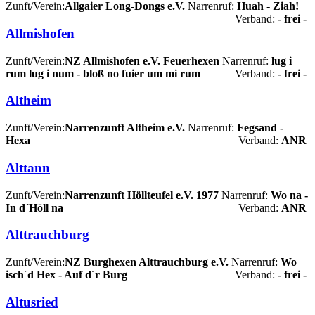
Zunft/Verein:
Allgaier Long-Dongs e.V.
Narrenruf:
Huah - Ziah!
Verband:
- frei -
Allmishofen
Zunft/Verein:
NZ Allmishofen e.V. Feuerhexen
Narrenruf:
lug i
rum lug i num - bloß no fuier um mi rum
Verband:
- frei -
Altheim
Zunft/Verein:
Narrenzunft Altheim e.V.
Narrenruf:
Fegsand -
Hexa
Verband:
ANR
Alttann
Zunft/Verein:
Narrenzunft Höllteufel e.V. 1977
Narrenruf:
Wo na -
In d´Höll na
Verband:
ANR
Alttrauchburg
Zunft/Verein:
NZ Burghexen Alttrauchburg e.V.
Narrenruf:
Wo
isch´d Hex - Auf d´r Burg
Verband:
- frei -
Altusried